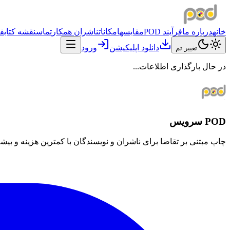
خانه
درباره ما
فرآیند POD
مقایسه
امکانات
ناشران همکار
تماس
نقشه کتابف
دانلود اپلیکیشن
ورود
تغییر تم
در حال بارگذاری اطلاعات...
POD سرویس
چاپ مبتنی بر تقاضا برای ناشران و نویسندگان با کمترین هزینه و بیش